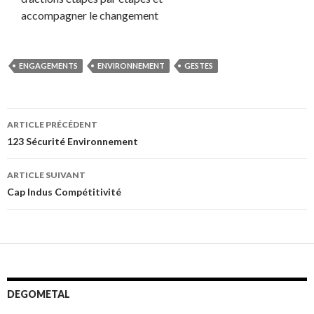
accompagner le changement
ENGAGEMENTS
ENVIRONNEMENT
GESTES
Navigation
ARTICLE PRÉCÉDENT
des
123 Sécurité Environnement
articles
ARTICLE SUIVANT
Cap Indus Compétitivité
DEGOMETAL