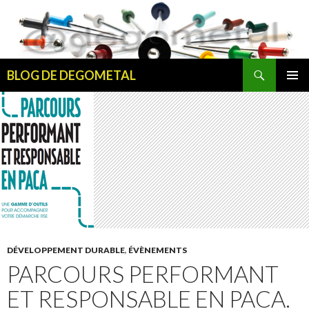
Recherche
BLOG DE DEGOMETAL
ALLER
MENU
AU
PRINCI
CONTENU
DÉVELOPPEMENT DURABLE
,
ÉVÈNEMENTS
PARCOURS PERFORMANT
ET RESPONSABLE EN PACA.